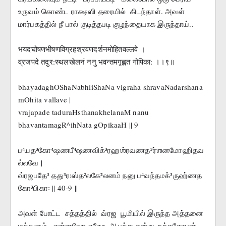
உருவம் கொண்ட ராக்ஷஸி தரையில்  கிடந்தாள். அவள் 
மார்பகத்தில் நீ பால் குடித்தபடி குழந்தையாக இருந்தாய்.. 
भयदघोषणभीषणविग्रहश्रवणदर्शनमोहितवल्लवे ।
व्रजपदे तदुर:स्थलखेलनं ननु भवन्तमगृह्णत गोपिका: ।।९॥
bhayadaghOShaNabhiiShaNa vigraha shravaNadarshana 
mOhita vallave |
vrajapade taduraHsthanakhelanaM nanu 
bhavantamagR^ihNata gOpikaaH || 9
ப⁴யத³கோ⁴ஷணபீ⁴ஷணவிக்³ரஹஶ்ரவணத³ர்ஶனமோஹிதவ
ல்லவே |
வ்ரஜபதே³ தது³ர꞉ஸ்த²லகே²லனம் நனு ப⁴வந்தமக்³ருஹ்ணத 
கோ³பிகா꞉ || 40-9 ||
அவள் போட்ட  சத்தத்தில்  வ்ரஜ  பூமியில் இருந்த அத்தனை 
மக்களும்   என்னவோ ஏதோ  ஆபத்து என்று  நந்தகோபன் 