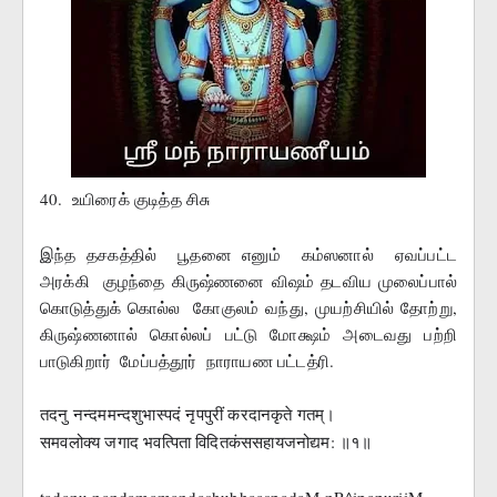
40.  உயிரைக் குடித்த சிசு 
இந்த தசகத்தில்  பூதனை எனும்  கம்ஸனால்  ஏவப்பட்ட  
அரக்கி  குழந்தை கிருஷ்ணனை விஷம் தடவிய முலைப்பால் 
கொடுத்துக் கொல்ல  கோகுலம் வந்து, முயற்சியில் தோற்று, 
கிருஷ்ணனால் கொல்லப் பட்டு மோக்ஷம் அடைவது பற்றி 
பாடுகிறார்  மேப்பத்தூர்  நாராயண பட்டத்ரி. 
तदनु नन्दममन्दशुभास्पदं नृपपुरीं करदानकृते गतम्।
समवलोक्य जगाद भवत्पिता विदितकंससहायजनोद्यम: ॥१॥