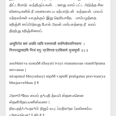
திட்டமோடு  வந்திருப்பவள்.  , உனது வாய் பட்ட அடுத்த சில 
வினாடிகளில் நீ மரணமடைய ஏற்பாடுடன்  வந்தவள். பாவம் 
மற்றவர்கள் யாருக்கும் இது தெரியாதே.   மாம்பழத்தை  
உறிஞ்சி சாப்பிடுவது போல் அவள் மார்பகத்தை நீ  வாய் 
திறந்து உறிஞ்சினாய்.
असुभिरेव समं धयति त्वयि स्तनमसौ स्तनितोपमनिस्वना ।
निरपतद्भयदायि निजं वपु: प्रतिगता प्रविसार्य भुजावुभौ ॥८॥
asubhireva samaM dhayati tvayi stanamasau stanitOpama 
nisvanaa |
nirapatad bhayadaayi nijaM vapuH pratigataa pravisaarya 
bhujaavubhau || 8
அஸுபி⁴ரேவ ஸமம் த⁴யதி த்வயி ஸ்தனமஸௌ 
ஸ்தனிதோபமனிஸ்வனா |
நிரபதத்³ப⁴யதா³யி நிஜம் வபு꞉ ப்ரதிக³தா ப்ரவிஸார்ய 
பு⁴ஜாவுபௌ⁴ || 40-8 ||