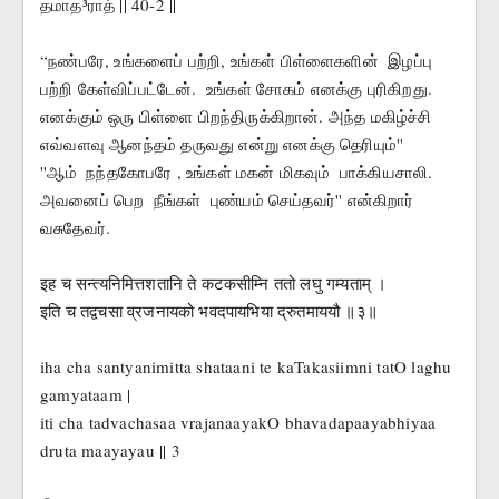
தமாத³ராத் || 40-2 ||
“நண்பரே, உங்களைப் பற்றி, உங்கள் பிள்ளைகளின்  இழப்பு  
பற்றி கேள்விப்பட்டேன்.  உங்கள் சோகம் எனக்கு புரிகிறது.  
எனக்கும் ஒரு பிள்ளை பிறந்திருக்கிறான். அந்த மகிழ்ச்சி 
எவ்வளவு ஆனந்தம் தருவது என்று எனக்கு தெரியும்''
''ஆம்  நந்தகோபரே , உங்கள் மகன் மிகவும்  பாக்கியசாலி. 
அவனைப் பெற  நீங்கள்  புண்யம் செய்தவர்'' என்கிறார்  
வசுதேவர்.
इह च सन्त्यनिमित्तशतानि ते कटकसीम्नि ततो लघु गम्यताम् ।
इति च तद्वचसा व्रजनायको भवदपायभिया द्रुतमाययौ ॥३॥
iha cha santyanimitta shataani te kaTakasiimni tatO laghu 
gamyataam |
iti cha tadvachasaa vrajanaayakO bhavadapaayabhiyaa 
druta maayayau || 3