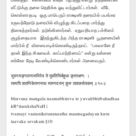
வீட்டுக்கு தலை தெறிக்க ஓடி வந்துவிட்டார்கள்.  வீடே 
கொள்ளாதபடி  ஒரு மாபெரும் ராக்ஷஸி தரையில் பயங்கர 
உருவத்தோடு தரையில் விழுந்து கிடப்பதை பார்த்து 
திகைத்தார்கள். நடுங்கினார்கள்.  ஏதுமறியாத பச்சிளம் 
குழந்தையாக   இறந்துகிடந்த அந்த ராக்ஷஸி  பூதனையின் 
மார்பில் நீ  விளையாடிக்கொண்டிருந்தாய்.  ''பகவானே நீ 
தான் இந்த சிசுவைக்  காப்பாற்றினாய்'' என்று உன்னை 
எங்கோ தேடி வேண்டிக்கொண்டார்கள் அனைவரும்.
भुवनमङ्गलनामभिरेव ते युवतिभिर्बहुधा कृतरक्षण: ।
त्वमयि वातनिकेतननाथ मामगदयन् कुरु तावकसेवकम् ॥१०॥
bhuvana mangala naamabhireva te yuvatibhirbahudhaa 
kR^itarakshaNaH |
tvamayi vaataniketananaatha maamagadayan kuru 
taavaka sevakam ||10