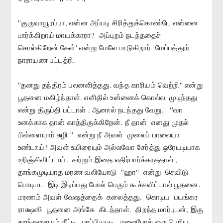
''குருவாயூரப்பா, என்ன அப்படி சிரித்துக்கொண்டே என்னை 
பார்க்கிறாய் மாயக்காரா?  அப்புறம் நடந்ததைச்  
சொல்கிறேன் கேள்' என்று மேலே பாடுகிறார்  மேப்பத்தூர் 
நாராயண பட்டத்ரி. 
''தனது தந்திரம் பலனளித்தது. வந்த காரியம் வெற்றி'' என்று  
பூதனை மகிழ்ந்தாள். எளிதில் உன்னைக் கொல்ல  முடிந்தது 
என்று திருப்தி பட்டாள் . ஆனால் நடந்தது வேறு.   ''வா  
உனக்காக தான் காத்திருக்கிறேன். நீ தான்  எனது முதல் 
பிள்ளையார் சுழி ''  என்று நீ அவள்  முலைப் பாலையா 
உண்டாய்? அவள் உயிரையும் அல்லவோ சேர்த்து ஒரேயடியாக  
உறிஞ்சிவிட்டாய்.  சற்றும் இதை எதிர்பார்க்காததால் ,   
தாங்கமுடியாத மரண வலியோடு  ''ஹா''  என்று  செவிடு 
பொடிபட  இடி இடிப்பது போல் பெரும் கூச்சவிட்டால் பூதனை.  
மரணம் அவள் வேஷத்தைக்  கலைத்தது.  கொடிய  பயங்கர  
ராக்ஷஸி  பூதனை அங்கே  கிடந்தாள்.  திறந்த மார்புடன், இரு 
கரங்களையும் நீட்டி   பரப்பியபடி   மலைபோல் ஒரு பெரிய  