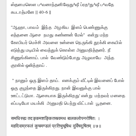
ஸ்தனமஸௌ ப⁴வனாந்தனிஷேது³ஷீ ப்ரத³து³ஷீ ப⁴வதே 
கபடாத்மனே || 40-6 ||
''ஆஹா, பாவம்  இந்த  அழகிய  இளம் பெண்ணுக்கு 
எத்தனை ஆசை  நமது கண்ணன் மேல்''  என்று மற்ற 
கோபியர் மெச்சி அவளை உன்னை நெருங்கி தூக்கி கையில் 
எடுத்து மடியில் வைத்துக் கொள்ள அனுமதித்தனர். நீ  
சிணுங்கினாய். பால்  வேண்டும்போது அழுவாயே  அந்த 
குரலில் ஒலித்தாய் .
 '' நானும் ஒரு இளம் தாய்.  எனக்கும் வீட்டில் இவனைப் போல் 
ஒரு குழந்தை இருக்கிறது. நான் இவனுக்கு பால் 
ஊட்டட்டுமா. ஆசையாக இருக்கிறது' என்று  மற்றவர் மனதை 
எப்படியோ மயக்கி  அனுமதி பெற்று விட்டாள்  பூதனை. 
समधिरुह्य तदङ्कमशङ्कितस्त्वमथ बालकलोपनरोषित: ।
महदिवाम्रफलं कुचमण्डलं प्रतिचुचूषिथ दुर्विषदूषितम् ॥७॥