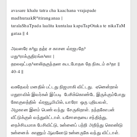
avasare khalu tatra cha kaachana vrajapade 
madhuraakR^itiranganaa |
taralaShaTpada laalita kuntalaa kapaTapOtaka te nikaTaM 
gataa || 4
அவஸரே க²லு தத்ர ச காசன வ்ரஜபதே³ 
மது⁴ராக்ருதிரங்க³னா |
தரலஷட்பத³லாலிதகுந்தலா கபடபோதக தே நிகடம் க³தா || 
40-4 ||
வசுதேவர் மனதில் பட்டது நிஜமாகி விட்டது.  ஏனென்றால்  
மதுராவில் இவர்கள் இப்படி  பேசிக்கொண்டே இருக்கும்போது 
கோகுலத்தில்  வ்ரஜபூமியில், யாரோ  ஒரு புதியவள்,   
அழகான இளம் பெண் வந்து  சேருகிறாள். நந்தகோபன் 
வீட்டுக்குள் வந்துவிட்டாள். யசோதையை சந்தித்து,   
நைச்சியமாக பேசிவிட்டு, உன்னைப் பற்றி அறிந்து கொண்டு 
உன்னைக்  காணும் ஆவலோடு உன்னருகே வந்து விட்டாள். 