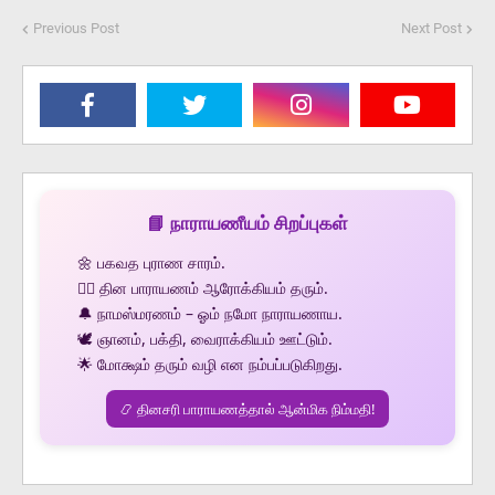
Previous Post
Next Post
📘 நாராயணீயம் சிறப்புகள்
🌼 பகவத புராண சாரம்.
🧘‍♂️ தின பாராயணம் ஆரோக்கியம் தரும்.
🔔 நாமஸ்மரணம் – ஓம் நமோ நாராயணாய.
🕊️ ஞானம், பக்தி, வைராக்கியம் ஊட்டும்.
🌟 மோக்ஷம் தரும் வழி என நம்பப்படுகிறது.
📿 தினசரி பாராயணத்தால் ஆன்மிக நிம்மதி!