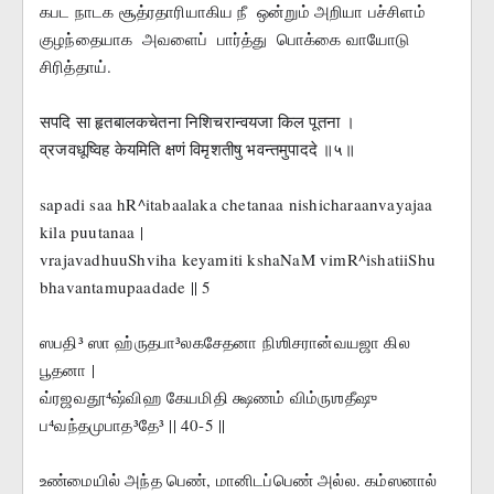
கபட நாடக சூத்ரதாரியாகிய நீ  ஒன்றும் அறியா பச்சிளம் 
குழந்தையாக  அவளைப்  பார்த்து  பொக்கை வாயோடு 
சிரித்தாய். 
सपदि सा हृतबालकचेतना निशिचरान्वयजा किल पूतना ।
व्रजवधूष्विह केयमिति क्षणं विमृशतीषु भवन्तमुपाददे ॥५॥
sapadi saa hR^itabaalaka chetanaa nishicharaanvayajaa 
kila puutanaa |
vrajavadhuuShviha keyamiti kshaNaM vimR^ishatiiShu 
bhavantamupaadade || 5
ஸபதி³ ஸா ஹ்ருதபா³லகசேதனா நிஶிசரான்வயஜா கில 
பூதனா |
வ்ரஜவதூ⁴ஷ்விஹ கேயமிதி க்ஷணம் விம்ருஶதீஷு 
ப⁴வந்தமுபாத³தே³ || 40-5 ||
உண்மையில் அந்த பெண், மானிடப்பெண் அல்ல. கம்ஸனால் 