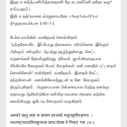
இஹ ச ஸந்த்யனிமித்தஶதானி தே கடகஸீம்னி ததோ லகு⁴ 
க³ம்யதாம் |
இதி ச தத்³வசஸா வ்ரஜனாயகோ ப⁴வத³பாயபி⁴யா 
த்³ருதமாயயௌ || 40-3 ||
பேச்சு வாக்கில்  வசுதேவர் சொல்கிறார்: 
''நந்தகோபரே,  இப்போது நிலைமை  சரியில்லை. இங்கும் 
அங்கும்  எங்குமே  ஆபத்து சூழ்ந்துள்ளது. கெட்ட 
சகுனங்கள் தோன்றுகிறது. நீங்கள்  ஜாக்கிரதையாக   
சீக்கிரமே கோகுலம் போய் சேருங்கள். என் மனதில் பட்டதைச் 
சொன்னேன்'' என்கிறார்  வசுதேவர்.  இதைக் கேட்ட 
நந்தகோபன்  மனக்கிலேசத்துடன் உடனே  கோகுலம் 
திரும்புகிறார்.  அருமையான பிள்ளையாக பிறந்த உனக்கு 
ஏதாவது ஆகிவிடுமோ என்கிற கவலை அவரை நடுங்க 
வைக்கிறது. ஓடோடி கோகுலம் வருகிறார்.
अवसरे खलु तत्र च काचन व्रजपदे मधुराकृतिरङ्गना ।
तरलषट्पदलालितकुन्तला कपटपोतक ते निकटं गता ॥४॥