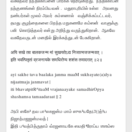
வசுதேவர் நந்தகோபனை பார்க்க நேரிடுகிறது.  நந்தகோபன்  
நற்குணங்கள் நிரம்பியவன் .  மதுராபுரியில் உள்ள   அவனது  
நண்பர்கள் மூலம் அவர்  கம்ஸனால்   வஞ்சிக்கப்பட்டவர்,  
தமது குழந்தைகளை பிறந்த மறுகணமே கம்ஸன்  வாளுக்கு  
பலி  கொடுத்தவர் என்று அறிந்து வருந்துகிறான்.  ஆகவே  
வசுதேவருடன் மனதில் இரக்கத்துடன் பேசுகிறான்.
अयि सखे तव बालकजन्म मां सुखयतेऽद्य निजात्मजजन्मवत् ।
इति भवत्पितृतां व्रजनायके समधिरोप्य शशंस तमादरात् ॥२॥
ayi sakhe tava baalaka janma maaM sukhayate(a)dya 
nijaatmaja janmavat |
iti bhavatpitR^itaaM vrajanaayake samadhirOpya 
shashamsa tamaadaraat || 2
அயி ஸகே² தவ பா³லகஜன்ம மாம் ஸுக²யதே(அ)த்³ய 
நிஜாத்மஜஜன்மவத் |
இதி ப⁴வத்பித்ருதாம் வ்ரஜனாயகே ஸமதி⁴ரோப்ய ஶஶம்ஸ 