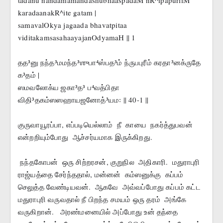
tadanu nandamamandashubhaaspadaM nR^ipapuriiM 
karadaanakR^ite gatam |
samavalOkya jagaada bhavatpitaa 
viditakamsasahaayajanOdyamaH || 1
தத³னு நந்த³மமந்த³ஶுபா⁴ஸ்பத³ம் ந்ருபபுரீம் கரதா³னக்ருதே 
க³தம் |
ஸமவலோக்ய ஜகா³த³ ப⁴வத்பிதா 
விதி³தகம்ஸஸஹாயஜனோத்³யம꞉ || 40-1 ||
குருவாயூரப்பா, எப்படியெல்லாம்  நீ  காயை  நகர்த்துபவன் 
என்றறியும்போது  ஆச்சர்யமாக இருக்கிறது. 
 நந்தகோபன்  ஒரு சிற்றரசன், குறுநில  அதிகாரி.  மதுராபுரி  
ராஜ்யத்தை சேர்ந்ததால், மன்னன்  கம்ஸனுக்கு  கப்பம் 
செலுத்த வேண்டியவன்.  ஆகவே  அவ்வப்போது கப்பம் கட்ட 
மதுராபுரி வருவதால் நீ பிறந்த சமயம் ஒரு தரம்  அங்கே  
வருகிறான்.   அரண்மனையில் அப்போது உன் தந்தை  