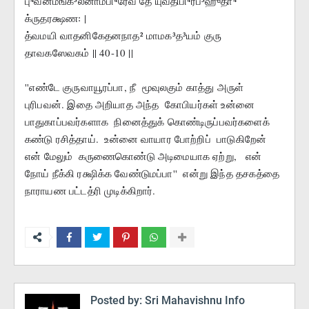
பு⁴வனமங்க³லனாமபி⁴ரேவ தே யுவதிபி⁴ர்ப³ஹுதா⁴ 
க்ருதரக்ஷண꞉ |
த்வமயி வாதனிகேதனநாத² மாமக³த³யம் குரு 
தாவகஸேவகம் || 40-10 ||
''எண்டே குருவாயூரப்பா, நீ  மூவுலகும் காத்து அருள் 
புரிபவன். இதை அறியாத அந்த  கோபியர்கள் உன்னை 
பாதுகாப்பவர்களாக  நினைத்துக் கொண்டிருப்பவர்களைக்  
கண்டு ரசித்தாய்.  உன்னை வாயார போற்றிப்  பாடுகிறேன் 
என் மேலும்  கருணைகொண்டு அடிமையாக ஏற்று,   என் 
நோய் நீக்கி ரக்ஷிக்க வேண்டுமப்பா''  என்று இந்த தசகத்தை 
நாராயண பட்டத்ரி முடிக்கிறார்.
Posted by:
Sri Mahavishnu Info