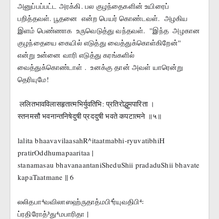
அனுப்பப்பட்ட அரக்கி. பல குழந்தைகளின் உயிரைப் 
பறித்தவள். பூதனை  என்ற பெயர் கொண்டவள்.  அழகிய 
இளம் பெண்ணாக  உருவெடுத்து வந்தவள்.  ''இந்த  அழகான  
குழந்தையை கையில் எடுத்து வைத்துக்கொள்கிறேன்''  
என்று உன்னை வாரி எடுத்து கரங்களில் 
வைத்துக்கொண்டாள் .  உனக்கு தான் அவள் யாரென்று 
தெரியுமே!
 ललितभावविलासहृतात्मभिर्युवतिभि: प्रतिरोद्धुमपारिता ।
स्तनमसौ भवनान्तनिषेदुषी प्रददुषी भवते कपटात्मने ॥५॥
lalita bhaavavilaasahR^itaatmabhi-ryuvatibhiH 
pratirOddhumapaaritaa |
stanamasau bhavanaantaniSheduShii pradaduShii bhavate 
kapaTaatmane || 6
லலிதபா⁴வவிலாஸஹ்ருதாத்மபி⁴ர்யுவதிபி⁴꞉ 
ப்ரதிரோத்³து⁴மபாரிதா |