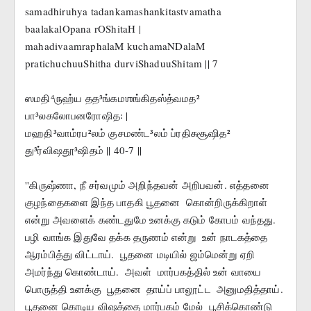
samadhiruhya tadankamashankitastvamatha 
baalakalOpana rOShitaH |
mahadivaamraphalaM kuchamaNDalaM 
pratichuchuuShitha durviShaduuShitam || 7
ஸமதி⁴ருஹ்ய தத³ங்கமஶங்கிதஸ்த்வமத² 
பா³லகலோபனரோஷித꞉ |
மஹதி³வாம்ரப²லம் குசமண்ட³லம் ப்ரதிசுசூஷித² 
து³ர்விஷதூ³ஷிதம் || 40-7 ||
''கிருஷ்ணா, நீ சர்வமும் அறிந்தவன் அறிபவன். எத்தனை 
குழந்தைகளை இந்த பாதகி பூதனை  கொன்றிருக்கிறாள் 
என்று அவளைக் கண்டதுமே உனக்கு கடும் கோபம் வந்தது.  
பழி வாங்க இதுவே தக்க தருணம் என்று  உன் நாடகத்தை 
ஆரம்பித்து விட்டாய்.  பூதனை மடியில் ஜம்மென்று ஏறி 
அமர்ந்து கொண்டாய்.  அவள்  மார்பகத்தில் உன் வாயை 
பொருத்தி உனக்கு  பூதனை  தாய்ப் பாலூட்ட  அனுமதித்தாய்.   
பூதனை கொடிய விஷத்தை மார்பகம் மேல்  பூசிக்கொண்டு  