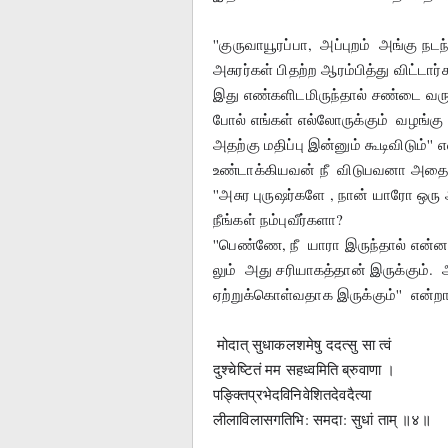
''குருவாயூரப்பா,  அப்புறம்  அங்கு ந
அசுரர்கள் பிதற்ற ஆரம்பித்து விட்டார்
இது எண்களிடமிருந்தால் சண்டை வருக
போல் எங்கள் எல்லோருக்கும்  வழங்கு 
அதற்கு மதிப்பு இன்னும் கூடிவிடும்'' 
உண்டாக்கியவன் நீ  விடுபவனா அதை
''அசுர புருஷர்களே , நான் யாரோ ஒரு 
நீங்கள் நம்புவீர்களா?
''பெண்ணே, நீ  யாரா இருந்தால் என்ன
லும்  அது சரியாகத்தான் இருக்கும்
ஏற்றுக்கொள்வதாக இருக்கும்''  என்றார
 मोदात् सुधाकलशमेषु ददत्सु सा त्वं
दुश्चेष्टितं मम सहध्वमिति ब्रुवाणा ।
पङ्क्तिप्रभेदविनिवेशितदेवदैत्या
लीलाविलासगतिभि: समदा: सुधां ताम् ॥४॥