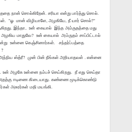
டந்ததை நான் சொல்கிறேன். சரியா என்று பார்த்து சொல்.  
கள்.  ''ஓ  மான் விழியாளே, அழகியே, நீ யார் சொல்?'' 
ிறது. இந்தா,  உன் கையால்  இந்த அம்ருதத்தை மது 
 அழகிய மாதுவே?  உன் கையால்  அம்ருதம் சாப்பிட்டால் 
என்று  உன்னை கெஞ்சினார்கள்.   சந்தர்ப்பத்தை  
 ? 
அந்நிய ஸ்த்ரீ?  முன் பின் நீங்கள் அறியாதவள் . என்னை 
. உன் அழகே உன்னை நம்பச் செய்கிறது.  நீ எது செய்தா 
.  அதற்கு ஈடிணை கிடையாது. கண்ணை மூடிக்கொண்டு 
்கள் அசுரர்கள் மதி மயங்கி.  