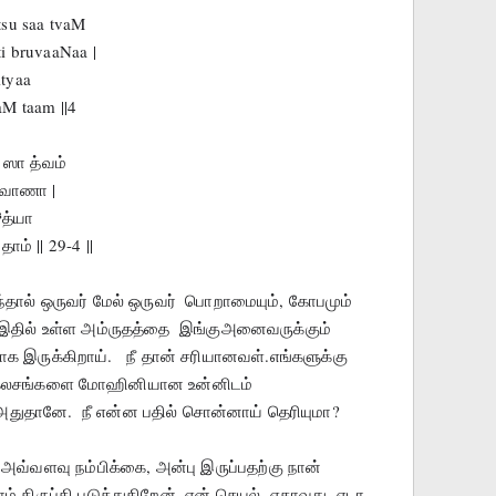
su saa tvaM
 bruvaaNaa |
ityaa
aM taam ||4
ஸா த்வம்
ருவாணா |
³த்யா
ம் || 29-4 ||
தால் ஒருவர் மேல் ஒருவர்  பொறாமையும், கோபமும் 
 இதில் உள்ள அம்ருதத்தை  இங்குஅனைவருக்கும்  
ாக இருக்கிறாய்.   நீ தான் சரியானவள்.எங்களுக்கு 
த கலசங்களை மோஹினியான உன்னிடம் 
ு அதுதானே.  நீ என்ன பதில் சொன்னாய் தெரியுமா?    
ு அவ்வளவு நம்பிக்கை, அன்பு இருப்பதற்கு நான் 
 திருப்தி படுத்துகிறேன். என் செயல்  ஏதாவது  ஏடா 