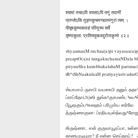
श्यामां रुचाऽपि वयसाऽपि तनुं तदानीं
प्राप्तोऽसि तुङ्गकुचमण्डलभंगुरां त्वम् ।
पीयूषकुम्भकलहं परिमुच्य सर्वे
तृष्णाकुला: प्रतिययुस्त्वदुरोजकुम्भे ॥२॥
shyaamaaM ruchaa(a)pi vayasaa(a)p
praaptO(a)si tungakuchamaNDala b
piiyuuSha kumbhakalahaM parimuc
tR^iShNaakulaaH pratiyayustvadurO
ஶ்யாமாம் ருசாபி வயஸாபி தனும் ததா³
ப்ராப்தோ(அ)ஸி துங்க³குசமண்ட³லப⁴ங்க
பீயூஷகும்ப⁴கலஹம் பரிமுச்ய ஸர்வே
த்ருஷ்ணாகுலா꞉ ப்ரதியயுஸ்த்வது³ரோஜகு
கிருஷ்ணா,  என் குருவாயூரப்பா, உ
காணமுடியுமா? நீ என்ன செய்தாய்?   