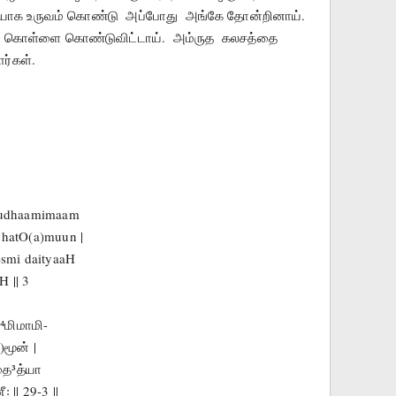
யாக உருவம் கொண்டு  அப்போது  அங்கே தோன்றினாய். 
  கொள்ளை கொண்டுவிட்டாய்.  அம்ருத  கலசத்தை  
ர்கள்.
 sudhaamimaam
chatO(a)muun |
)smi daityaaH
H || 3
⁴மிமாமி-
மூன் |
தை³த்யா
| 29-3 ||