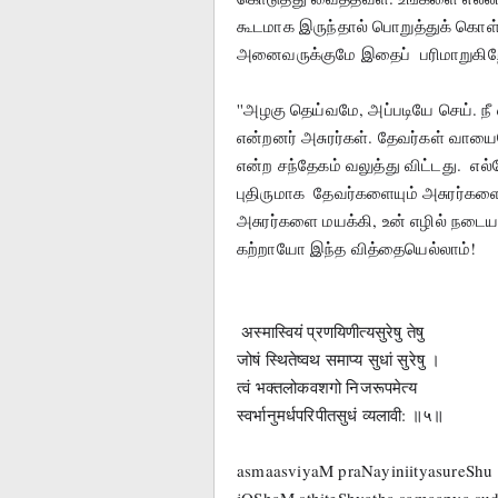
கூடமாக இருந்தால் பொறுத்துக் கொள்
அனைவருக்குமே இதைப்  பரிமாறுகிறே
''அழகு தெய்வமே, அப்படியே செய். நீ எ
என்றனர் அசுரர்கள். தேவர்கள் வாயை
என்ற சந்தேகம் வலுத்து விட்டது.  எல
புதிருமாக  தேவர்களையும் அசுரர்கள
அசுரர்களை மயக்கி, உன் எழில் நடையா
கற்றாயோ இந்த வித்தையெல்லாம்!
 अस्मास्वियं प्रणयिणीत्यसुरेषु तेषु
जोषं स्थितेष्वथ समाप्य सुधां सुरेषु ।
त्वं भक्तलोकवशगो निजरूपमेत्य
स्वर्भानुमर्धपरिपीतसुधं व्यलावी: ॥५॥
asmaasviyaM praNayiniityasureShu