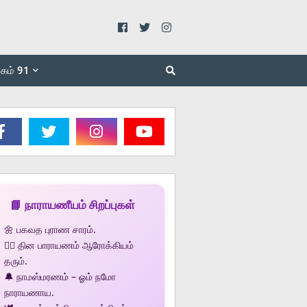
கம் 91
📘 நாராயணீயம் சிறப்புகள்
🌼 பகவத புராண சாரம்.
🧘‍♂️ தின பாராயணம் ஆரோக்கியம்
தரும்.
🔔 நாமஸ்மரணம் – ஓம் நமோ
நாராயணாய.