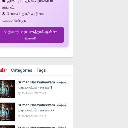
🕊️ ஞானம், பக்தி, வைராக்கியம்
ஊட்டும்.
🌟 மோக்ஷம் தரும் வழி என
நம்பப்படுகிறது.
📿 தினசரி பாராயணத்தால் ஆன்மிக
நிம்மதி!
ular
Categories
Tags
Sriman Narayaneeyam | ஸ்ரீமந்
நாராயணீயம் - தசகம் 1
October 28, 2023
Sriman Narayaneeyam | ஸ்ரீமந்
நாராயணீயம் - தசகம் 77
October 05, 2023
Sriman Narayaneeyam | ஸ்ரீமந்