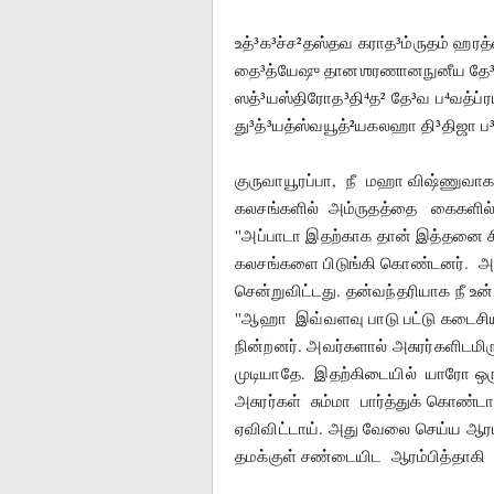
உத்³க³ச்ச²தஸ்தவ கராத³ம்ருதம் ஹரத
தை³த்யேஷு தானஶரணானநுனீய தே³
ஸத்³யஸ்திரோத³தி⁴த² தே³வ ப⁴வத்ப்ர
து³த்³யத்ஸ்வயூத்²யகலஹா தி³திஜா ப³பூ⁴
குருவாயூரப்பா,  நீ  மஹா விஷ்ணுவாக 
கலசங்களில்  அம்ருதத்தை   கைகளில்
''அப்பாடா இதற்காக தான் இத்தனை சிரம
கலசங்களை பிடுங்கி கொண்டனர்.  அவ
சென்றுவிட்டது. தன்வந்தரியாக நீ உன்
''ஆஹா  இவ்வளவு பாடு பட்டு கடைசிய
நின்றனர். அவர்களால் அசுரர்களிடமிர
முடியாதே.  இதற்கிடையில்  யாரோ ஒரு
அசுரர்கள்  சும்மா  பார்த்துக் கொண்
ஏவிவிட்டாய். அது வேலை செய்ய ஆரம்ப
தமக்குள் சண்டையிட  ஆரம்பித்தாகி  