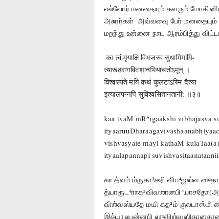
எல்லோர் மனதையும் கவரும் மோகினி
அசுரர்கள்  அவ்வளவு பேர் மனதையும்
மறந்து உன்னை நாட ஆரம்பித்து விட்டா
 का त्वं मृगाक्षि विभजस्व सुधामिमामि-
त्यारूढरागविवशानभियाचतोऽमून् ।
विश्वस्यते मयि कथं कुलटाऽस्मि दैत्या
इत्यालपन्नपि सुविश्वसितानतानी: ॥३॥
kaa tvaM mR^igaakshi vibhajasva
ityaaruuDharaagavivashaanabhiyaa
vishvasyate mayi kathaM kulaTaa(a
ityaalapannapi suvishvasitaanataanii
கா த்வம் ம்ருகா³க்ஷி விப⁴ஜஸ்வ ஸுதா
த்யாரூட⁴ராக³விவஶானபி⁴யாசதோ(அ)
விஶ்வஸ்யதே மயி கத²ம் குலடாஸ்மி 
இத்யாலபன்னபி ஸுவிஶ்வஸிதானதானீ꞉ |