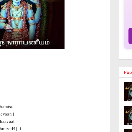
Pop
haratsu
evaan |
bhaavaat
bhuuvuH || 1