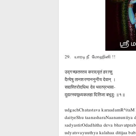
29.   யாரடி நீ  மோஹினி !!
उद्गच्छतस्तव करादमृतं हरत्सु
दैत्येषु तानशरणाननुनीय देवान् ।
सद्यस्तिरोदधिथ देव भवत्प्रभावा-
दुद्यत्स्वयूथ्यकलहा दितिजा बभूवु: ॥१॥
udgachChatastava karaadamR^itaM 
daityeShu taanasharaNaananuniiya d
sadyastirOdadhitha deva bhavatpra
udyatsvayuuthya kalahaa ditijaa ba