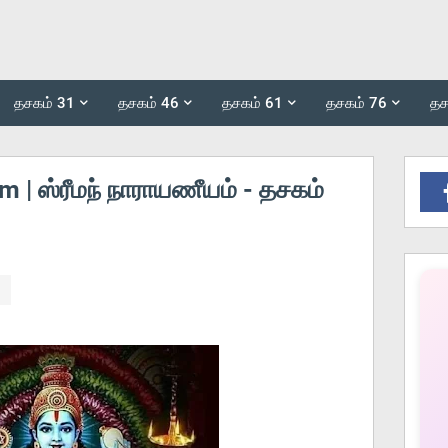
தசகம் 31
தசகம் 46
தசகம் 61
தசகம் 76
தச
| ஸ்ரீமந் நாராயணீயம் - தசகம்