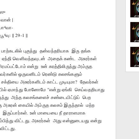
்ஸு
வான் |
பா⁴வா-
வு꞉ || 29-1 ||
பாற்கடலில் புகுந்து  தன்வந்தரியாக  இரு தங்க 
 ஏந்தி வெளிவந்தவுடன்  அதைக் கண்ட  அசுரர்கள் 
ப்பட்டோம் என்று  உன் கரத்திலிருந்து அம்ருத 
ர்களில் ஒருவனிடம் ரெண்டு கலசங்களும் 
 சக்தியை அசுரர்களிடம் காட்ட முடியுமா?  தேவர்கள் 
ில் ஏமாந்து போனோமே ''என்று ஏங்கி  செய்வதறியாது 
ுந்து  அந்த கலசங்களைச் சண்டையிட்டுப்  பெற 
 அசுரன் கையில் அம்ருத கலசம் இருந்தால்  மற்ற  
டா  இருப்பார்கள். உன் மாயையை நீ தாராளமாக  
ித்து விட்டது. அசுரர்கள்  அது என்னுடையது என்று  
விட்டது. 