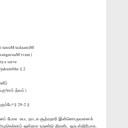
i tanuM tadaaniiM
hanguraaM tvam |
hya sarve
jakumbhe || 2
னீம்
ு³ராம் த்வம் |
ம்பே⁴ || 29-2 ||
ன்னைப் போல  கபட நாடக சூத்ரதாரி இன்னொருவனைக் 
அழகெல்லாம் ஒன்றாக உருண்டு திரண்ட ஒரு ஸ்திரீயாக, 