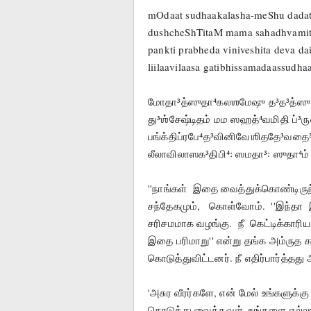
mOdaat sudhaakalasha-meShu dadat
dushcheShTitaM mama sahadhvamiti
pankti prabheda viniveshita deva da
liilaavilaasa gatibhissamadaassudha
மோதா³த்ஸுதா⁴கலஶமேஷு த³த³த்ஸு 
து³ஶ்சேஷ்டிதம் மம ஸஹத்⁴வமிதி ப்³
பங்க்திப்ரபே⁴த³வினிவேஶிததே³வதை
லீலாவிலாஸக³திபி⁴꞉ ஸமதா³꞉ ஸுதா⁴ம் தா
''நாங்கள்  இதை வைத்துக்கொண்டிருந்
சந்தேகமும்,   கொள்வோம்.  ''இந்தா 
சரிசமமாக வழங்கு.  நீ  கெட்டிக்காரிய
இதை பரிமாறு'' என்று தங்க அம்ரு
கொடுத்துவிட்டனர். நீ எதிர்பார்த்தத
'அசுர வீரர்களே, என் மேல் உங்களுக்க
கொடுத்து வைத்தவள். உங்களை எல்லாம்